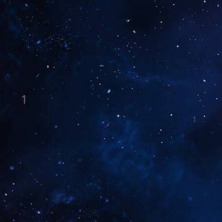
9
1
1
1