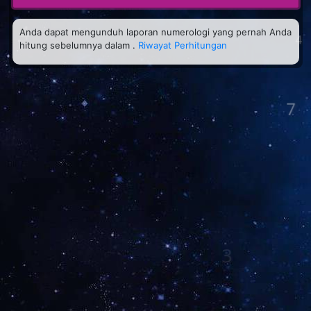
8
Anda dapat mengunduh laporan numerologi yang pernah Anda
hitung sebelumnya dalam .
Riwayat Perhitungan
7
3